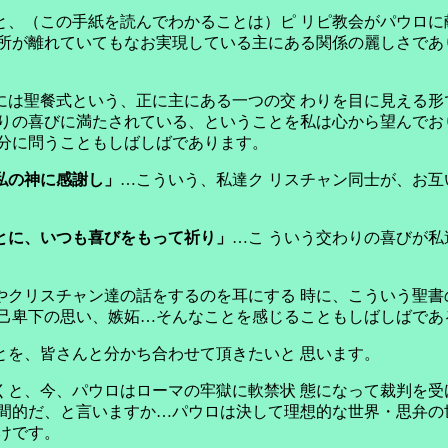
と、（この手紙を読んでわかることは）ピ リピ教会がパウロに
所が離れていてもなお実現している主にある関係の麗しさであ
には聖餐式という、正に主にある一つの交 わりを目に見える形
りの喜びに満たされている、ということを私は心から望んでお
自分に問うこともしばしばであります。
私の神に感謝し」
…こういう、私達ク リスチャン同士が、お
とに、いつも喜びをもって祈り」
…こ ういう交わりの喜びが
やクリスチャン達の話をするのを耳にする 時に、こういう聖書
己卑下の思い、嫉妬…そんなことを感じることもしばしばであ
とを、皆さんと分かち合わせて頂きたいと 思います。
くと、今、パウロはローマの牢獄に軟禁状 態になって裁判を受
間的だ、と言いますか…パウロは決して理想的な世界・思弁の
けです。