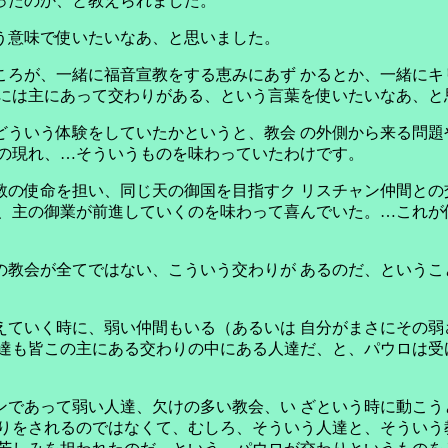
ったのか、と教えられました。
う意味で使いたいなあ、と思いました。
ころが、一緒に福音宣教をする恵みにあず かるとか、一緒にキ
には主にあって交わりがある、という言葉を使いたいなあ、と
どういう体験をしていたかというと、教会 の外側から来る問題
さの現れ、…そういうものを味わっていたわけです。
教の使命を担い、同じ天の御国を目指すク リスチャン仲間との
、主の御業が前進していくのを味わって喜んでいた。…これが
の教会が全てではない、こういう交わりが あるのだ、というこ
えていく時に、弱い仲間もいる（あるいは 自分がまさにその弱
達も皆この主にある交わりの中にある人達だ、と、パウロは受
ンであって弱い人達、欠けの多い教会、い ざという時に動こう
りをされるのではなくて、むしろ、そういう人達と、そういう