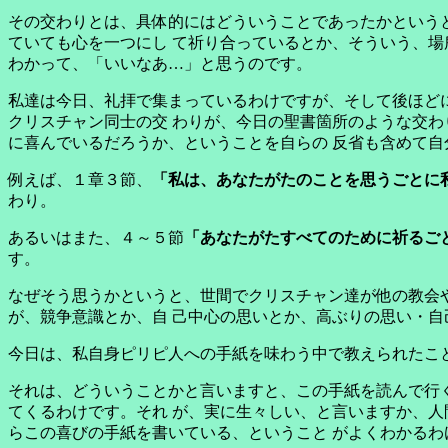
その交わりとは、具体的にはどういうことであったかという
ていても心を一つにし て祈り合っているとか、そういう、場
わかって、「いいなあ…」と思うのです。
私達は今日、礼拝で集まっているわけですが、そして後ほど
クリスチャン同士の交 わりが、今日の聖書箇所のような交わ
に喜んでいるだろうか、ということを自らの 反省も含めて
例えば、１章３節、
「私は、あなたがたのことを思うごとに
わり。
あるいはまた、４～５節
「あなたがたすべてのために祈るご
す。
なぜそう思うかというと、世間でクリスチャン達が他の教会
が、競争意識とか、自 己中心の思いとか、高ぶりの思い・自
今日は、私自身ピリピ人への手紙を味わう中で教えられたこ
それは、どういうことかと言いますと、この手紙を読んで行
てくるわけです。それ が、実に生々しい、と言いますか、人
らこの喜びの手紙を書いている、ということ がよくわかるわ