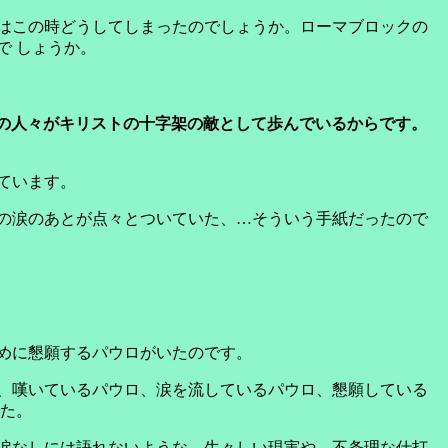
はこの時どうしてしまったのでしょうか。ローマブロックの
で しょうか。
の人々がキリストの十字架の敵として歩んでいるからです。
ています。
の涙のあとが点々とついていた、…そういう手紙だったので
めに懇願するパウロがいたのです。
、嘆いているパウロ、涙を流しているパウロ、懇願している
 た。
涙なしには語れないような、生々しい現実や、不条理な仕打