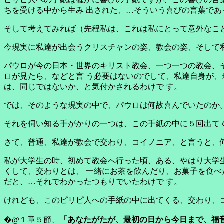
ちを受ける中から生み 出された、…そういう喜びの言葉であ
そして考えてみれば（先程私は、これは私にとって意外なこ
今現実に私達が出会うクリスチャンの姿、教会の姿、そして
パウロが今の日本・世界のキリスト教会、一つ一つの教会、
ロが見たら、などと言 う必要はないのでして、私達自身が、
は、同じではないか、と気付かされるわけで す。
では、そのような現実の中で、パウロは何故喜んでいたのか
それを伺い知る手がかりの一つは、この手紙の中に５回出て
さて、普通、私達が教会で交わり、コイノニア、と言うと、
私が大学生の時、初めて教会へ行った頃、ある、やはり大学
くして、交わりとは、 一緒にお茶を飲んだり、お菓子を食べ
だと、…それでわかったつもりでいたわけで す。
けれども、このピリピ人への手紙の中に出てくる、交わり、
�@１章５節、
「あなたがたが、最初の日から今日まで、福