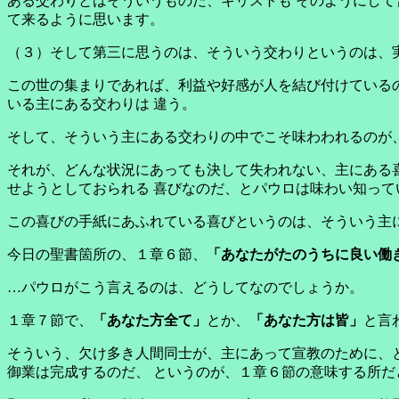
ある交わりとはそういうものだ、キリストも そのようにして
て来るように思います。
（３）そして第三に思うのは、そういう交わりというのは、
この世の集まりであれば、利益や好感が人を結び付けている
いる主にある交わりは 違う。
そして、そういう主にある交わりの中でこそ味わわれるのが
それが、どんな状況にあっても決して失われない、主にある
せようとしておられる 喜びなのだ、とパウロは味わい知って
この喜びの手紙にあふれている喜びというのは、そういう主
今日の聖書箇所の、１章６節、
「あなたがたのうちに良い働
…パウロがこう言えるのは、どうしてなのでしょうか。
１章７節で、
「あなた方全て」
とか、
「あなた方は皆」
と言
そういう、欠け多き人間同士が、主にあって宣教のために、
御業は完成するのだ、 というのが、１章６節の意味する所だ