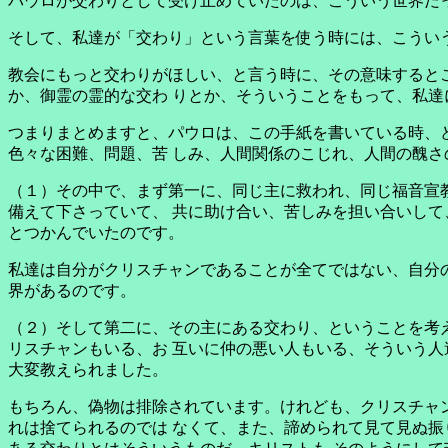
パウロが交わりとして受け止めていたのは、こういう世界だ
そして、私達が「交わり」という言葉を使う時には、こうい
教会にもっと交わりがほしい、と言う時に、その意味すると
か、御霊の霊的な交わ りとか、そういうことをもって、私達
つまりまとめますと、パウロは、この手紙を書いている時、
色々な困難、問題、苦 しみ、人間関係のこじれ、人間の醜
（１）その中で、まず第一に、同じ主に救われ、同じ福音宣
備えて下さっていて、 共に助け合い、苦しみを担い合いして
とつかんでいたのです。
私達は自分がクリスチャンであることが全てではない、自分
界があるのです。
（２）そして第二に、その主にある交わり、ということを考
リスチャンもいる、お 互いに仲の悪い人もいる、そういう人
大変教えられました。
もちろん、偽物は排除されています。けれども、クリスチャ
れは捨てられるのでは なくて、また、諦められて見て見ぬ振