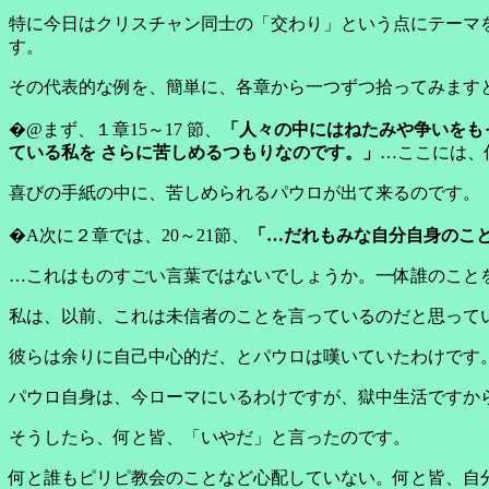
特に今日はクリスチャン同士の「交わり」という点にテーマ
す。
その代表的な例を、簡単に、各章から一つずつ拾ってみます
�@まず、１章15～17 節、
「人々の中にはねたみや争いをも
ている私を さらに苦しめるつもりなのです。」
…ここには、
喜びの手紙の中に、苦しめられるパウロが出て来るのです。
�A次に２章では、20～21節、
「…だれもみな自分自身のこと
…これはものすごい言葉ではないでしょうか。一体誰のこと
私は、以前、これは未信者のことを言っているのだと思って
彼らは余りに自己中心的だ、とパウロは嘆いていたわけです
パウロ自身は、今ローマにいるわけですが、獄中生活ですか
そうしたら、何と皆、「いやだ」と言ったのです。
何と誰もピリピ教会のことなど心配していない。何と皆、自