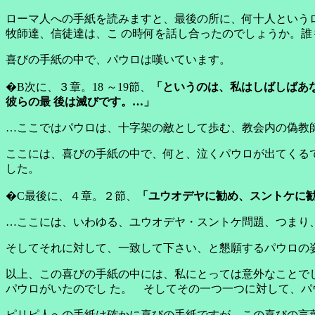
ローマ人への手紙を読みますと、最後の所に、何十人という
牧師達、信徒達は、こ の時何を話し合ったのでしょうか。誰
喜びの手紙の中で、パウロは嘆いています。
�B次に、３章。18 ～19節、
「というのは、私はしばしばあ
彼らの最 後は滅びです。…」
…ここではパウロは、十字架の敵として歩む、教会内の偽教
ここには、喜びの手紙の中で、何と、泣くパウロが出てくる
した。
�C最後に、４章。２節、
「ユウオデヤに勧め、スントケに勧
…ここには、いわゆる、ユウオデヤ・スントケ問題、つまり
そしてそれに対して、一致して下さい、と懇願するパウロの
以上、この喜びの手紙の中には、私にとっては意外なことで
パウロがいたのでし た。 そしてその一つ一つに対して、パ
ピリピ人への手紙は確かに喜びの手紙ですが、この喜びの言