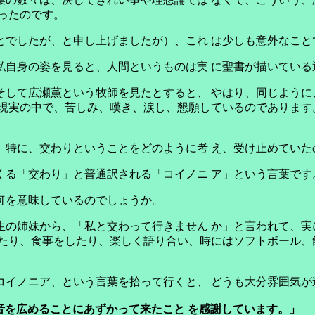
ったのです。
とでしたが、と申し上げましたが）、これ は少しも意外なこと
私自身の姿を見ると、人間というものは実 に聖書が描いている
そして広瀬薫という牧師を見たとすると、 やはり、同じように
現実の中で、苦しみ、嘆き、涙し、懇願しているのであります
。特に、交わりということをどのように考 え、受け止めていた
くる「交わり」と普通訳される「コイノニ ア」という言葉です
何を意味しているのでしょうか。
生の姉妹から、「私と交わって行きません か」と言われて、実
たり、食事をしたり、楽しく語り合い、時にはソフトボール、
コイノニア、という言葉を拾って行くと、 どうも大分雰囲気が
音を広めることにあずかって来たこと を感謝しています。」