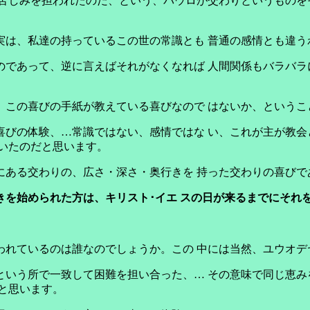
苦しみを担われたのだ、という、パウロが交わりというものを
実は、私達の持っているこの世の常識とも 普通の感情とも違う
のであって、逆に言えばそれがなくなれば 人間関係もバラバラ
、この喜びの手紙が教えている喜びなので はないか、というこ
喜びの体験、…常識ではない、感情ではな い、これが主が教会
いたのだと思います。
にある交わりの、広さ・深さ・奥行きを 持った交わりの喜びで
きを始められた方は、キリスト･イエ スの日が来るまでにそれ
われているのは誰なのでしょうか。この 中には当然、ユウオ
という所で一致して困難を担い合った、… その意味で同じ恵み
と思います。