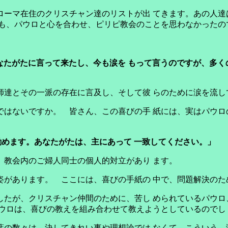
ローマ在住のクリスチャン達のリストが出 てきます。あの人達
も、パウロと心を合わせ、ピリピ教会のことを思わなかったの
なたがたに言って来たし、今も涙を もって言うのですが、多く
師達とその一派の存在に言及し、そして彼 らのために涙を流し
ではないですか。 皆さん、この喜びの手 紙には、実はパウロ
めます。あなたがたは、主にあって 一致してください。」
、教会内のご婦人同士の個人的対立があり ます。
姿があります。 ここには、喜びの手紙の 中で、問題解決のた
したが、クリスチャン仲間のために、苦し められているパウロ
ウロは、喜びの教えを組み合わせて教えようとしているのでし
葉の数々は、決してきれい事や理想論では なくて、こういう、